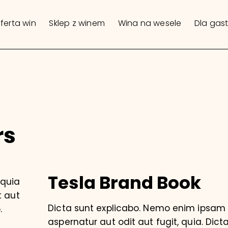
ferta win
Sklep z winem
Wina na wesele
Dla gas
rs
Tesla Brand Book
quia
t aut
Dicta sunt explicabo. Nemo enim ipsam 
.
aspernatur aut odit aut fugit, quia. Dicta