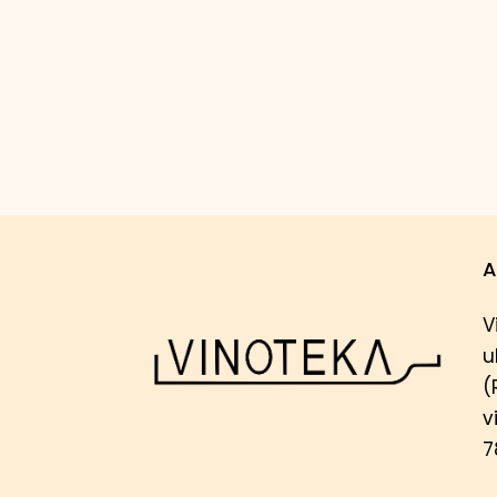
A
V
u
(
v
7