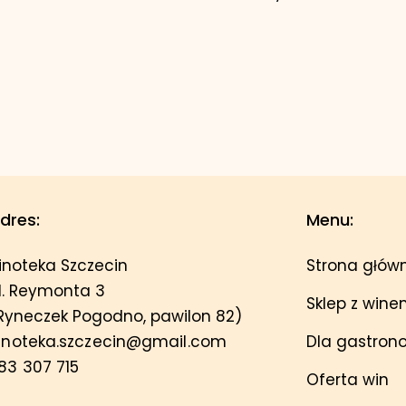
dres:
Menu:
inoteka Szczecin
Strona głów
l. Reymonta 3
Sklep z win
Ryneczek Pogodno, pawilon 82)
inoteka.szczecin@gmail.com
Dla gastron
83 307 715
Oferta win