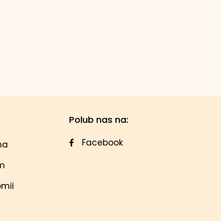
Polub nas na:
Facebook
na
em
omii