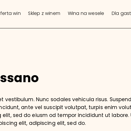
ferta win
Sklep z winem
Wina na wesele
Dla gas
essano
iet vestibulum. Nunc sodales vehicula risus. Suspend
incidunt, ante vel suscipit volutpat, turpis enim volu
elit, sed do eiusm od tempor incididunt ut labore. U
iscing elit, adipiscing elit, sed do.