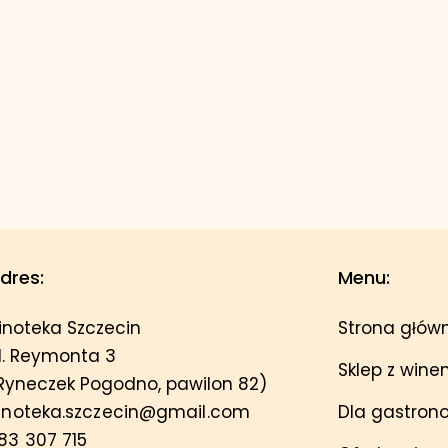
dres:
Menu:
inoteka Szczecin
Strona głów
l. Reymonta 3
Sklep z win
Ryneczek Pogodno, pawilon 82)
inoteka.szczecin@gmail.com
Dla gastron
83 307 715