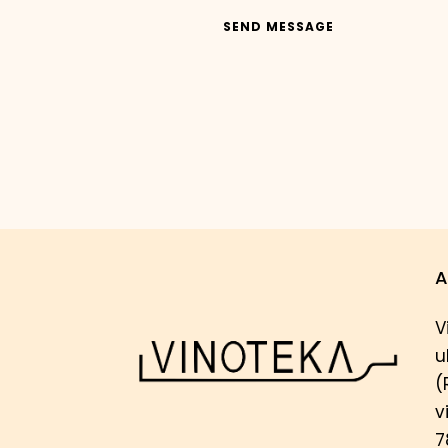
SEND MESSAGE
A
V
u
(
v
7