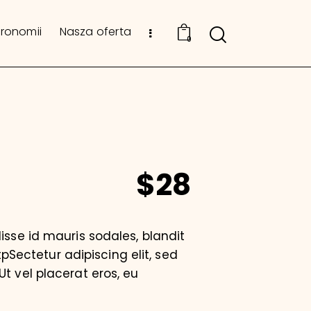
tronomii
Nasza oferta
0
$28
isse id mauris sodales, blandit
tpSectetur adipiscing elit, sed
t vel placerat eros, eu