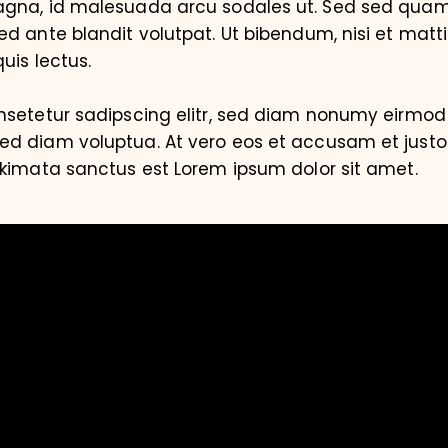
magna, id malesuada arcu sodales ut. Sed sed qu
d ante blandit volutpat. Ut bibendum, nisi et matti
uis lectus.
nsetetur sadipscing elitr, sed diam nonumy eirmod 
d diam voluptua. At vero eos et accusam et justo
akimata sanctus est Lorem ipsum dolor sit amet.