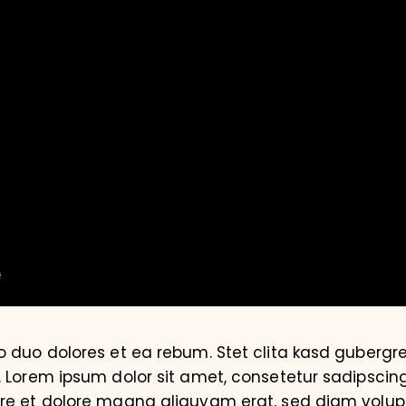
o duo dolores et ea rebum. Stet clita kasd gubergr
. Lorem ipsum dolor sit amet, consetetur sadipscin
ore et dolore magna aliquyam erat, sed diam volup