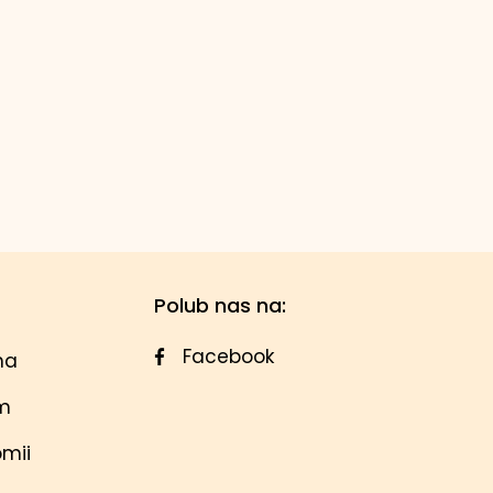
Polub nas na:
Facebook
na
em
omii