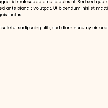
magna, id malesuada arcu sodales ut. Sed sed qu
d ante blandit volutpat. Ut bibendum, nisi et matti
uis lectus.
nsetetur sadipscing elitr, sed diam nonumy eirmod 
d diam voluptua. At vero eos et accusam et justo
akimata sanctus est Lorem ipsum dolor sit amet.