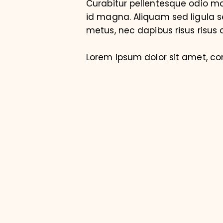
Curabitur pellentesque odio 
id magna. Aliquam sed ligula se
metus, nec dapibus risus risus q
Lorem ipsum dolor sit amet, co
dolore magna aliquyam erat, se
clita kasd gubergren, no sea t