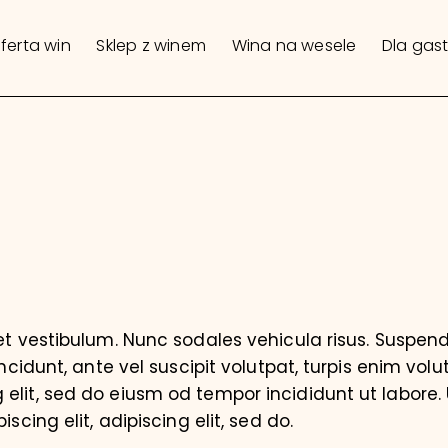
ferta win
Sklep z winem
Wina na wesele
Dla gas
iet vestibulum. Nunc sodales vehicula risus. Suspend
incidunt, ante vel suscipit volutpat, turpis enim volu
elit, sed do eiusm od tempor incididunt ut labore. U
iscing elit, adipiscing elit, sed do.