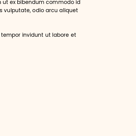
am ut ex bibendum commodo id
s vulputate, odio arcu aliquet
tempor invidunt ut labore et
 duo dolores et ea rebum. Stet