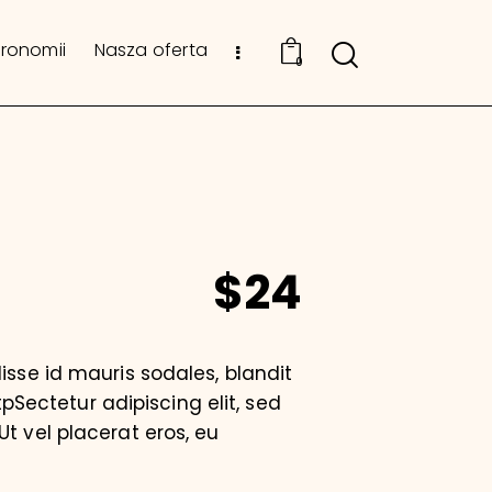
tronomii
Nasza oferta
0
$24
isse id mauris sodales, blandit
tpSectetur adipiscing elit, sed
t vel placerat eros, eu