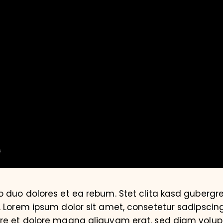
o duo dolores et ea rebum. Stet clita kasd gubergr
. Lorem ipsum dolor sit amet, consetetur sadipscin
ore et dolore magna aliquyam erat, sed diam volup