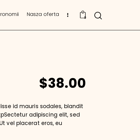
tronomii
Nasza oferta
0
$38.00
isse id mauris sodales, blandit
tpSectetur adipiscing elit, sed
t vel placerat eros, eu