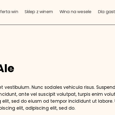
ferta win
Sklep z winem
Wina na wesele
Dla gas
Ale
iet vestibulum. Nunc sodales vehicula risus. Suspend
incidunt, ante vel suscipit volutpat, turpis enim volu
elit, sed do eiusm od tempor incididunt ut labore. U
iscing elit, adipiscing elit, sed do.