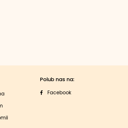
Polub nas na:
Facebook
na
em
omii