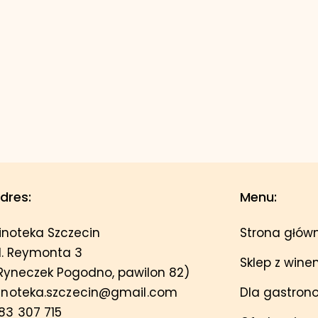
dres:
Menu:
inoteka Szczecin
Strona głów
l. Reymonta 3
Sklep z win
Ryneczek Pogodno, pawilon 82)
inoteka.szczecin@gmail.com
Dla gastron
83 307 715