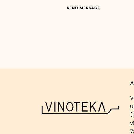
SEND MESSAGE
A
V
u
(
v
7