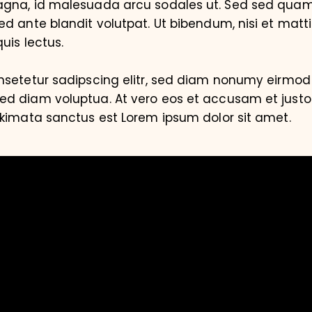
magna, id malesuada arcu sodales ut. Sed sed qu
d ante blandit volutpat. Ut bibendum, nisi et matti
uis lectus.
nsetetur sadipscing elitr, sed diam nonumy eirmod 
d diam voluptua. At vero eos et accusam et justo
akimata sanctus est Lorem ipsum dolor sit amet.