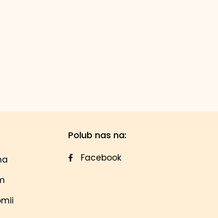
Polub nas na:
Facebook
na
em
omii