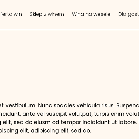
ferta win
Sklep z winem
Wina na wesele
Dla gas
iet vestibulum. Nunc sodales vehicula risus. Suspend
incidunt, ante vel suscipit volutpat, turpis enim volu
elit, sed do eiusm od tempor incididunt ut labore. U
iscing elit, adipiscing elit, sed do.