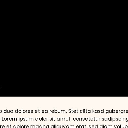
o duo dolores et ea rebum. Stet clita kasd gubergr
. Lorem ipsum dolor sit amet, consetetur sadipscin
ore et dolore magna aliquyam erat, sed diam volup