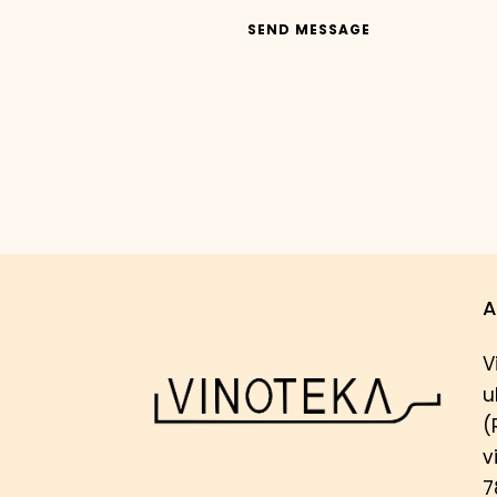
SEND MESSAGE
A
V
u
(
v
7