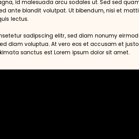
magna, id malesuada arcu sodales ut. Sed sed qu
d ante blandit volutpat. Ut bibendum, nisi et matti
uis lectus.
nsetetur sadipscing elitr, sed diam nonumy eirmod 
d diam voluptua. At vero eos et accusam et justo
akimata sanctus est Lorem ipsum dolor sit amet.