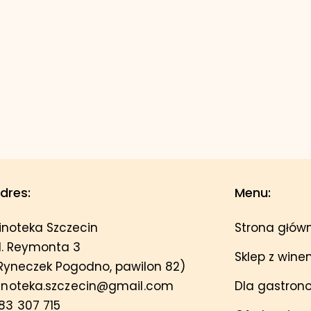
dres:
Menu:
inoteka Szczecin
Strona głów
l. Reymonta 3
Sklep z win
Ryneczek Pogodno, pawilon 82)
inoteka.szczecin@gmail.com
Dla gastron
83 307 715