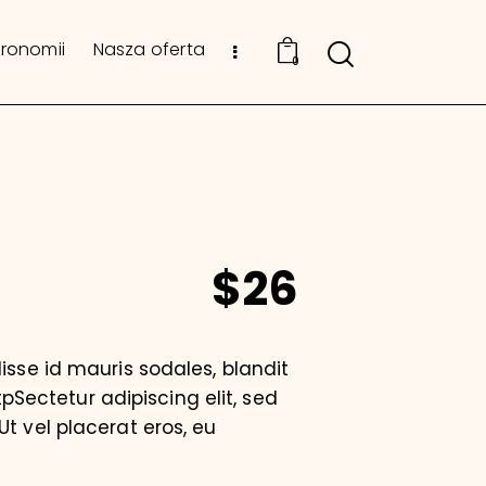
tronomii
Nasza oferta
0
$26
isse id mauris sodales, blandit
tpSectetur adipiscing elit, sed
t vel placerat eros, eu