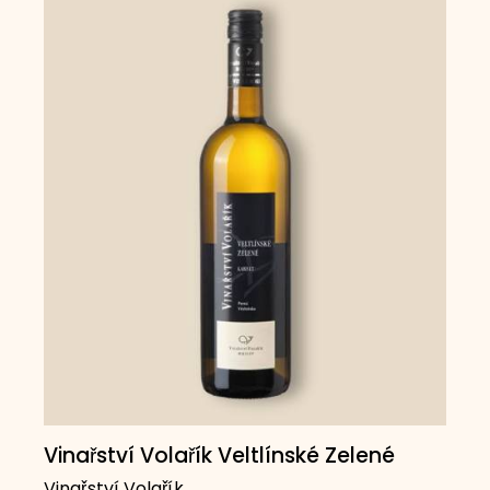
Vinařství Volařík Veltlínské Zelené