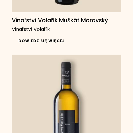
Vinařství Volařík Muškát Moravský
Vinařství Volařík
DOWIEDZ SIĘ WIĘCEJ