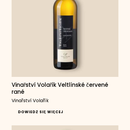
Vinařství Volařík Veltlínské červené
rané
Vinařství Volařík
DOWIEDZ SIĘ WIĘCEJ