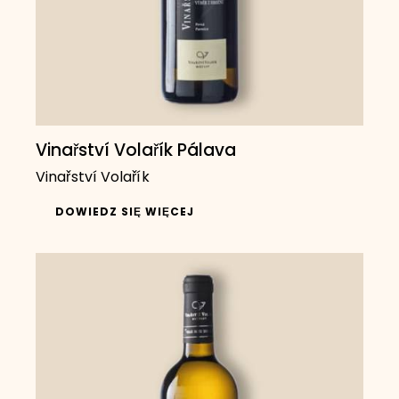
Vinařství Volařík Pálava
Vinařství Volařík
DOWIEDZ SIĘ WIĘCEJ