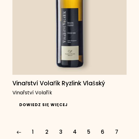
Vinařství Volařík Ryzlink Vlašský
Vinařství Volařík
DOWIEDZ SIĘ WIĘCEJ
1
2
3
4
5
6
7