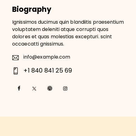
Biography
Ignissimos ducimus quin blandiitis praesentium
voluptatem deleniti atque corrupti quos
dolores et quas molestias excepturi. scint
occaecatti gnissimus.
info@example.com
E-
+1 840 841 25 69
m
Ph
ail
o
:
ne
: