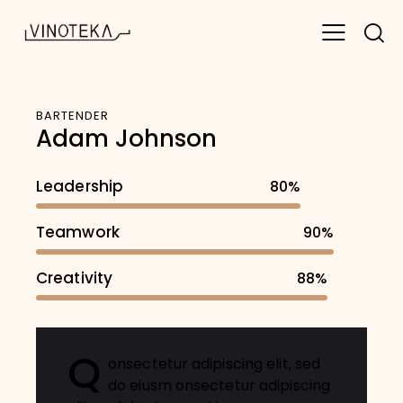
BARTENDER
Adam Johnson
Leadership
80%
Teamwork
90%
Creativity
88%
Q
onsectetur adipiscing elit, sed
do eiusm onsectetur adipiscing