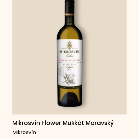
Mikrosvín Flower Muškát Moravský
Mikrosvín