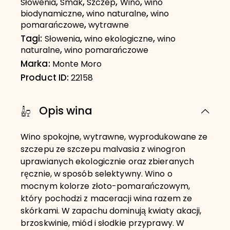
,
,
,
,
Słowenia
Smak
Szczep
Wino
wino
,
,
biodynamiczne
wino naturalne
wino
,
pomarańczowe
wytrawne
Tagi:
,
,
Słowenia
wino ekologiczne
wino
,
naturalne
wino pomarańczowe
Marka:
Monte Moro
Product ID:
22158
Opis wina
Wino spokojne, wytrawne, wyprodukowane ze
szczepu ze szczepu malvasia z winogron
uprawianych ekologicznie oraz zbieranych
ręcznie, w sposób selektywny. Wino o
mocnym kolorze złoto-pomarańczowym,
który pochodzi z maceracji wina razem ze
skórkami. W zapachu dominują kwiaty akacji,
brzoskwinie, miód i słodkie przyprawy. W