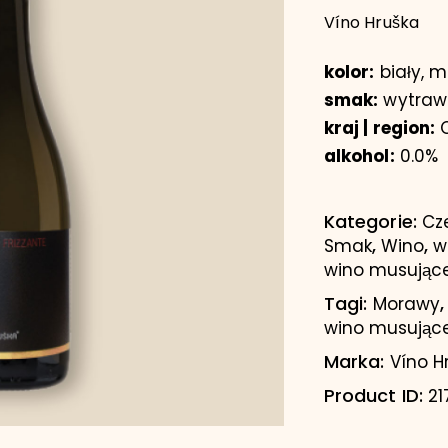
Víno Hruška
kolor:
biały, 
smak:
wytraw
kraj | region:
C
alkohol:
0.0%
Kategorie:
Cz
,
,
Smak
Wino
w
wino musując
Tagi:
Morawy
wino musując
Marka:
Víno H
Product ID:
21