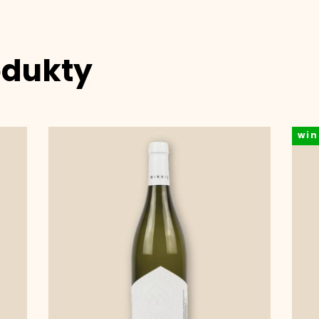
odukty
win