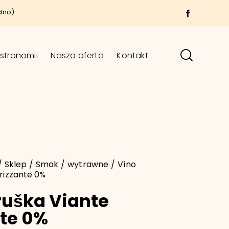
dno)
stronomii
Nasza oferta
Kontakt
Sklep
Smak
wytrawne
Víno
rizzante 0%
ruška Viante
nte 0%