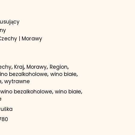
musujący
ny
zechy | Morawy
,
,
,
,
echy
Kraj
Morawy
Region
,
,
ino bezalkoholowe
wino białe
,
e
wytrawne
,
,
,
wino bezalkoholowe
wino białe
e
ruška
780