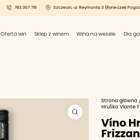
783 307 715
Szczecin, ul. Reymonta 3 (Ryneczek Pogo
Oferta win
Sklep z winem
Wina na wesele
Dla ga
Strona główna
Hruška Viante F
Víno H
Frizza