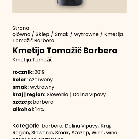
Strona
główna
Sklep
Smak
wytrawne
Kmetija
Tomažič Barbera
Kmetija Tomažič Barbera
Kmetija Tomažič
rocznik:
2019
kolor:
czerwony
smak:
wytrawny
kraj | region:
Słowenia | Dolina Vipavy
szczep:
barbera
alkohol:
14%
Kategorie:
,
,
,
barbera
Dolina Vipavy
Kraj
,
,
,
,
,
Region
Słowenia
Smak
Szczep
Wino
wino