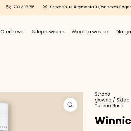
783 307 715
Szczecin, ul. Reymonta 3 (Ryneczek Pogo
Oferta win
Sklep z winem
Wina na wesele
Dla ga
Strona
główna
Sklep
Turnau Rosé
Winnic