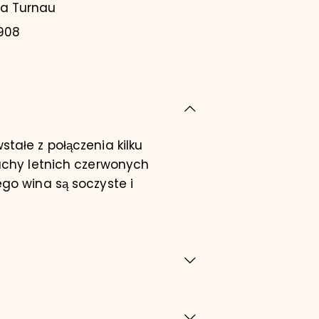
a Turnau
908
tałe z połączenia kilku
pachy letnich czerwonych
go wina są soczyste i