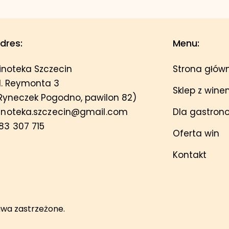
dres:
Menu:
inoteka Szczecin
Strona głów
l. Reymonta 3
Sklep z win
Ryneczek Pogodno, pawilon 82)
inoteka.szczecin@gmail.com
Dla gastron
83 307 715
Oferta win
Kontakt
awa zastrzeżone.