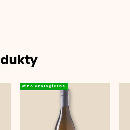
odukty
wino ekologiczne