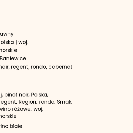
rawny
olska | woj.
orskie
Baniewice
noir, regent, rondo, cabernet
,
,
,
j
pinot noir
Polska
,
,
,
,
regent
Region
rondo
Smak
,
wino różowe
woj.
orskie
ino białe