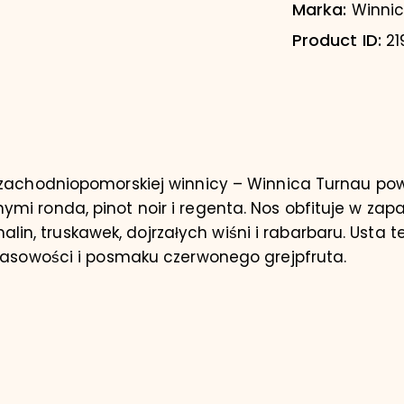
Marka:
Winnic
Product ID:
21
 zachodniopomorskiej winnicy – Winnica Turnau pows
mi ronda, pinot noir i regenta. Nos obfituje w za
, truskawek, dojrzałych wiśni i rabarbaru. Usta te
kwasowości i posmaku czerwonego grejpfruta.