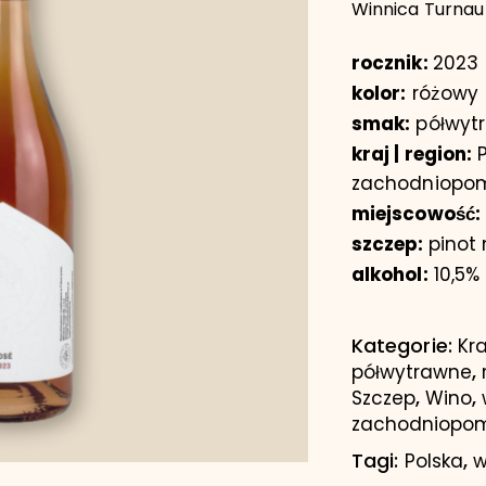
Winnica Turnau
rocznik:
2023
kolor:
różowy
smak:
półwyt
kraj | region:
P
zachodniopom
miejscowość:
szczep:
pinot 
alkohol:
10,5%
Kategorie:
Kra
,
półwytrawne
,
,
Szczep
Wino
zachodniopom
Tagi:
,
Polska
w