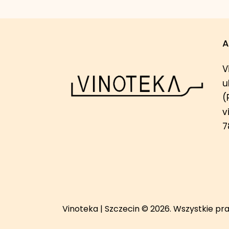
A
V
u
(
v
7
Vinoteka | Szczecin
© 2026. Wszystkie pr