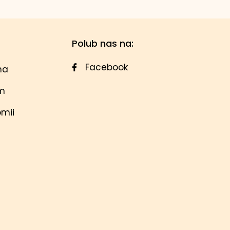
Polub nas na:
Facebook
na
em
omii